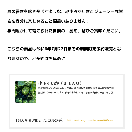
夏の暑さを吹き飛ばすような、みずみずしさとジューシーな甘
さを存分に楽しめること間違いありません！
手間暇かけて育てられた自慢の一品を、ぜひご賞味ください。
こちらの商品は
令和6年7月27日までの期間限定予約販売
とな
りますので、ご予約はお早めに！
小玉すいか（３玉入り）
販売形態について※こちらの商品は予約販売となります商品の特徴品種：
姫甘泉（ひめかんせん）手間ひまかけて育てられた自慢の一品です。夏の
暑さで疲れた身体をすっきりと癒してくれる、みずみずしさとジューシー
な甘さを存分にお楽しみいただけます。ご利用にあたってのご案内 家庭用
の...
TSUGA-RUNDE（ツガルンデ）
https://tsuga-runde.com/00ron03