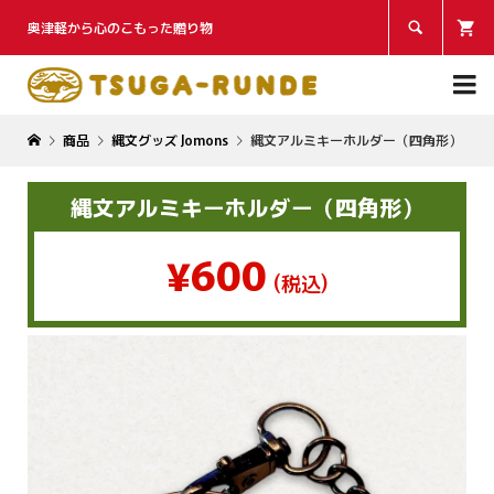
奥津軽から心のこもった贈り物


商品
縄文グッズ Jomons
縄文アルミキーホルダー（四角形）
縄文アルミキーホルダー（四角形）
¥600
(税込)