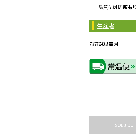
品質には問題あ
生産者
おさない農園
SOLD OU