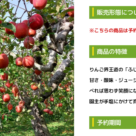
1段（約5キロ18
農家が干したりんご〈ふじ
販売形態につ
し形
¥750
税込)
(税込)
※こちらの商品は予
商品の特徴
りんご界王道の「ふ
甘さ・酸味・ジュー
べれば思わず笑顔に
園主が手塩にかけて
予約期間