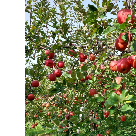
トキ家庭用
玉）
¥5,100
(