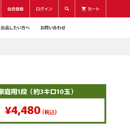
会員登録
ログイン
カート

出品したい方へ
お問い合わせ
0
小玉すいか（３玉入り）
小玉すいか（３玉入り）
¥4,130
¥4,130
(税込)
(税込)
家庭用1段（約3キロ10玉）
0
0
ふじ家庭用1段（約5キロ16
ふじ家庭用1段（約5キロ16
玉）
玉）
¥4,480
(税込)
¥6,460
¥6,460
(税込)
(税込)