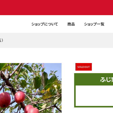
ショップについて
商品
ショップ一覧
玉）
1段（約3キロ10
1段（約5キロ18
タカミメロン2玉【予約販
ふじ家庭用1段（約3キロ1
売】
玉）
¥5,100
¥4,480
税込)
税込)
(税込)
(税込)
SOLDOUT
ふじ
1段（約5キロ16
1段（約5キロ16
トキ家庭用１段（約3キロ1
トキ家庭用１段（約3キロ1
玉）
玉）
¥3,200
¥3,200
税込)
税込)
(税込)
(税込)