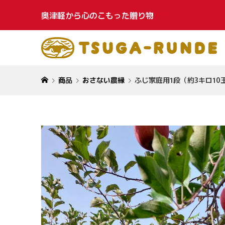
奥津軽から心のこもった贈り物
商品
おさない農縁
ふじ家庭用1段（約3キロ10
ふじ家庭用
トキ家庭用
玉）
玉）
¥4,480
¥5,100
(
(
トキ贈答用
トキ贈答用
玉）
玉）
¥6,800
¥6,800
(
(